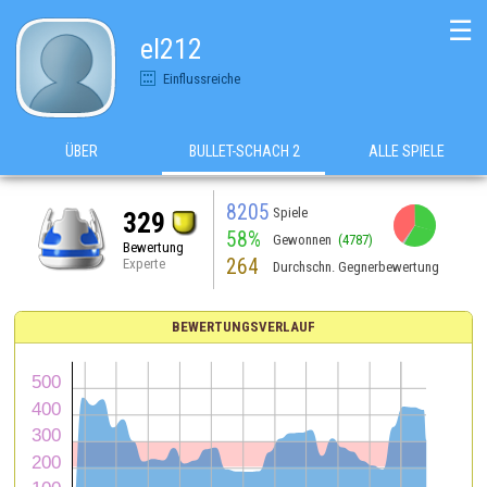
☰
el212
Einflussreiche
ÜBER
BULLET-SCHACH 2
ALLE SPIELE
8205
Spiele
329
58%
Gewonnen
(4787)
Bewertung
264
Experte
Durchschn. Gegnerbewertung
BEWERTUNGSVERLAUF