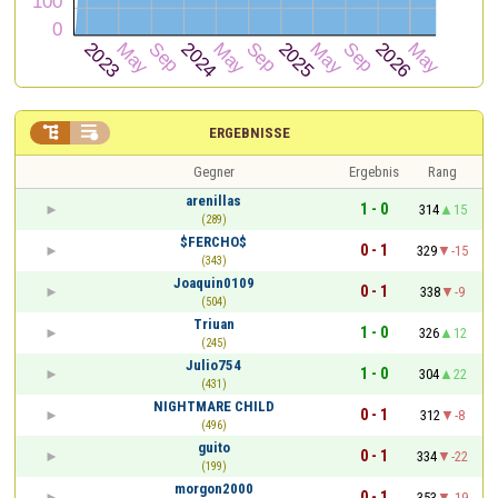


ERGEBNISSE
Gegner
Ergebnis
Rang
arenillas
1 - 0
314
15
(289)
$FERCHO$
0 - 1
329
-15
(343)
Joaquin0109
0 - 1
338
-9
(504)
Triuan
1 - 0
326
12
(245)
Julio754
1 - 0
304
22
(431)
NIGHTMARE CHILD
0 - 1
312
-8
(496)
guito
0 - 1
334
-22
(199)
morgon2000
0 - 1
353
-19