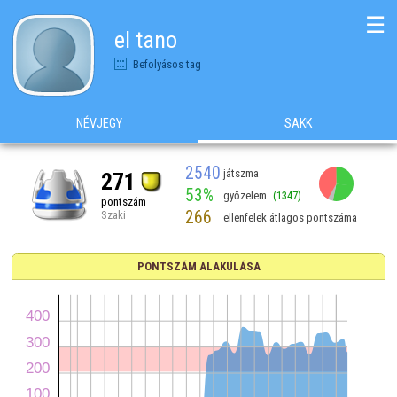
☰
el tano
Befolyásos tag
NÉVJEGY
SAKK
2540
játszma
271
53%
győzelem
(1347)
pontszám
266
Szaki
ellenfelek átlagos pontszáma
PONTSZÁM ALAKULÁSA