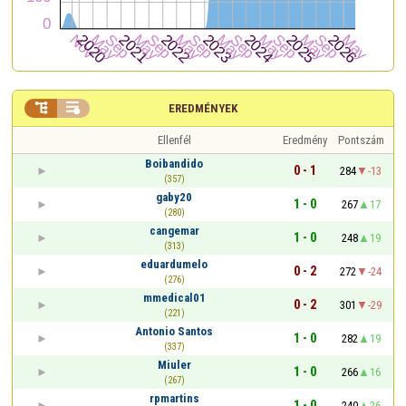


EREDMÉNYEK
Ellenfél
Eredmény
Pontszám
Boibandido
0 - 1
284
-13
(357)
gaby20
1 - 0
267
17
(280)
cangemar
1 - 0
248
19
(313)
eduardumelo
0 - 2
272
-24
(276)
mmedical01
0 - 2
301
-29
(221)
Antonio Santos
1 - 0
282
19
(337)
Miuler
1 - 0
266
16
(267)
rpmartins
1 - 0
240
26