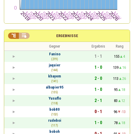


ERGEBNISSE
Gegner
Ergebnis
Rang
Fanino
1 - 1
155
4
(219)
jaquier
1 - 0
139
16
(144)
khayem
2 - 0
113
26
(141)
albapier95
1 - 0
95
18
(135)
Yusuflo
2 - 1
83
12
(118)
bob80
0 - 1
96
-13
(153)
rudeboi
1 - 0
78
18
(117)
boboh
0 - 1
91
-13