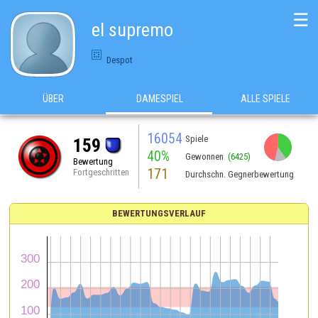
☰
el supremo
Despot
ÜBER
DAMESPIEL
ALLE SPIELE
16054
Spiele
159
40%
Gewonnen
(6425)
Bewertung
171
Fortgeschritten
Durchschn. Gegnerbewertung
BEWERTUNGSVERLAUF