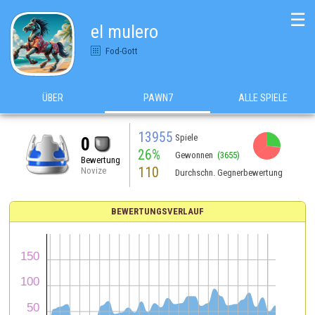
☰
el mulero
Fod-Gott
ÜBER
PAWN7
ALLE SPIELE
13955
Spiele
0
26%
Gewonnen
(3655)
Bewertung
110
Novize
Durchschn. Gegnerbewertung
BEWERTUNGSVERLAUF