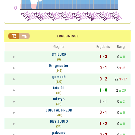


ERGEBNISSE
Gegner
Ergebnis
Rang
STILJOR
1 - 3
0
0
(0)
Kingmaster
0 - 1
5
-5
(145)
gomesh
0 - 2
22
-17
(127)
tatu.01
1 - 0
2
20
(84)
misty6
1 - 1
0
2
(35)
LUIGI AL FREUD
0 - 1
0
0
(203)
REY JUDIO
1 - 2
0
0
(34)
pakome
0 - 2
0
0