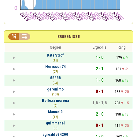


ERGEBNISSE
Gegner
Ergebnis
Rang
Kata Strof
1 - 0
179
9
(18)
Hérisson74
2 - 1
181
-2
(27)
ñññññ
1 - 0
168
13
(93)
geronimo
0 - 1
188
-20
(100)
Belleza morena
1,5 - 1,5
203
-15
(0)
Manuel0
2 - 0
190
13
(18)
quimmanel
0 - 1
215
-25
(3)
agreable34200
1 - 0
207
8