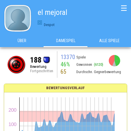
☰
el mejoral
Despot
ÜBER
DAMESPIEL
ALLE SPIELE
13370
Spiele
188
46%
Gewonnen
(6120)
Bewertung
65
Fortgeschritten
Durchschn. Gegnerbewertung
BEWERTUNGSVERLAUF