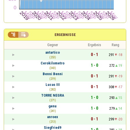


ERGEBNISSE
Gegner
Ergebnis
Rang
antartico
0 - 1
291
-18
(253)
Cerokilometro
1 - 0
272
19
(343)
Benni Benni
0 - 1
291
-19
(219)
Lucas III
0 - 1
308
-17
(282)
TORRE NEGRA
1 - 0
293
15
(271)
genu
1 - 0
279
14
(241)
anroex
0 - 1
299
-20
(213)
Siegfried9
1 - 0
281
18