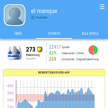
☰
el manque
Fod-Gott
ÜBER
SCHACH
ALLE SPIELE
22917
Spiele
273
43%
Gewonnen
(9946)
Bewertung
259
Experte
Durchschn. Gegnerbewertung
BEWERTUNGSVERLAUF