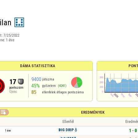
ilan
t:
7/25/2022
ine:
1 éve
DÁMA STATISZTIKA
PONT
9400
játszma
17
45%
győzelem
(4241)
pontszám
85
Újonc
ellenfelek átlagos pontszáma

EREDMÉNYEK
Ellenfél
Eredmé
BIG DRIP💧
1 - 0
1 éve