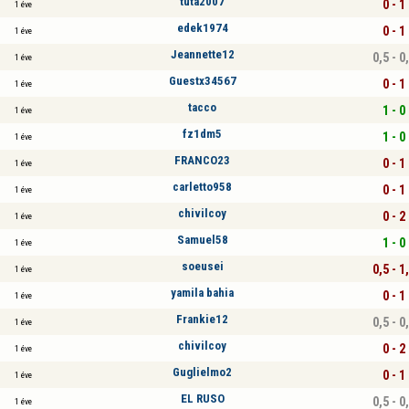
tuta2007
0 - 1
1 éve
edek1974
0 - 1
1 éve
Jeannette12
0,5 - 0
1 éve
Guestx34567
0 - 1
1 éve
tacco
1 - 0
1 éve
fz1dm5
1 - 0
1 éve
FRANCO23
0 - 1
1 éve
carletto958
0 - 1
1 éve
chivilcoy
0 - 2
1 éve
Samuel58
1 - 0
1 éve
soeusei
0,5 - 1
1 éve
yamila bahia
0 - 1
1 éve
Frankie12
0,5 - 0
1 éve
chivilcoy
0 - 2
1 éve
Guglielmo2
0 - 1
1 éve
EL RUSO
0,5 - 0
1 éve