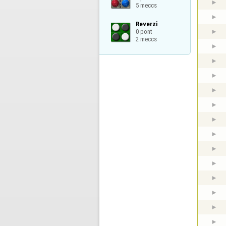
5 meccs
Reverzi

0 pont

2 meccs