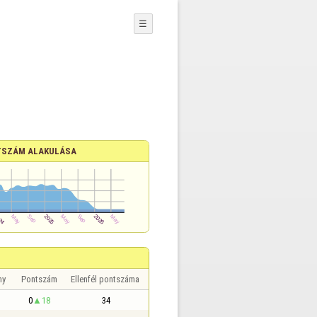
☰
SZÁM ALAKULÁSA
ny
Pontszám
Ellenfél pontszáma
0
18
34