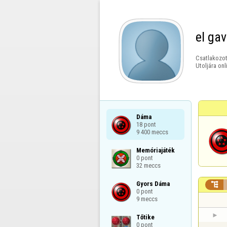
el gav
Csatlakozot
Utoljára onl
Dáma

18 pont

9 400 meccs
Memóriajáték

0 pont

32 meccs
Gyors Dáma


0 pont

9 meccs
Tőtike

0 pont
