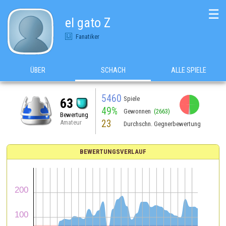
☰
el gato Z
Fanatiker
ÜBER
SCHACH
ALLE SPIELE
5460
Spiele
63
49%
Gewonnen
(2663)
Bewertung
23
Amateur
Durchschn. Gegnerbewertung
BEWERTUNGSVERLAUF