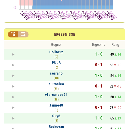


ERGEBNISSE
Gegner
Ergebnis
Rang
Colito12
1 - 0
49
14
(0)
PULA
0 - 1
68
-19
(0)
serrano
1 - 0
54
14
(18)
plutonico
0 - 1
72
-18
(39)
vfernandes01
1 - 0
58
14
(19)
Jaime48
0 - 1
78
-20
(0)
Guy6
1 - 0
65
13
(6)
Redrovan
1 - 0
51
14