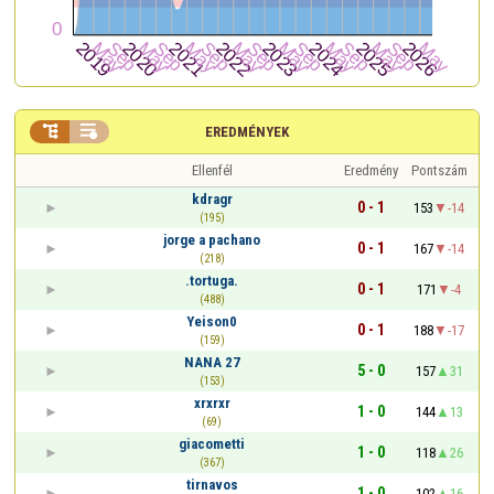


EREDMÉNYEK
Ellenfél
Eredmény
Pontszám
kdragr
0 - 1
153
-14
(195)
jorge a pachano
0 - 1
167
-14
(218)
.tortuga.
0 - 1
171
-4
(488)
Yeison0
0 - 1
188
-17
(159)
NANA 27
5 - 0
157
31
(153)
xrxrxr
1 - 0
144
13
(69)
giacometti
1 - 0
118
26
(367)
tirnavos
1 - 0
102
16