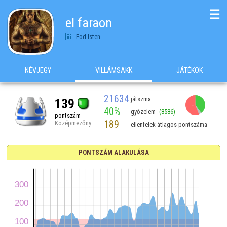
☰
el faraon
Fod-Isten
NÉVJEGY
VILLÁMSAKK
JÁTÉKOK
21634
játszma
139
40%
győzelem
(8586)
pontszám
189
Középmezőny
ellenfelek átlagos pontszáma
PONTSZÁM ALAKULÁSA