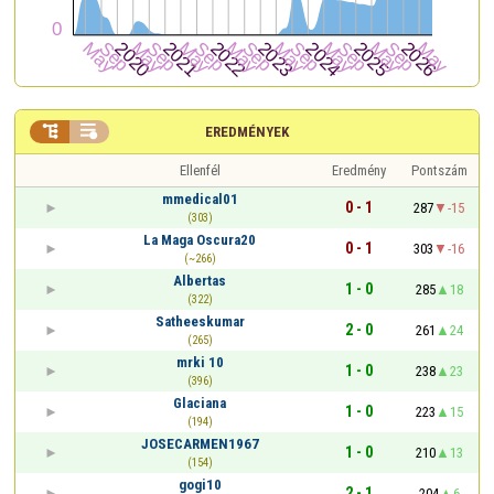


EREDMÉNYEK
Ellenfél
Eredmény
Pontszám
mmedical01
0 - 1
287
-15
(303)
La Maga Oscura20
0 - 1
303
-16
(~266)
Albertas
1 - 0
285
18
(322)
Satheeskumar
2 - 0
261
24
(265)
mrki 10
1 - 0
238
23
(396)
Glaciana
1 - 0
223
15
(194)
JOSECARMEN1967
1 - 0
210
13
(154)
gogi10
2 - 1
204
6