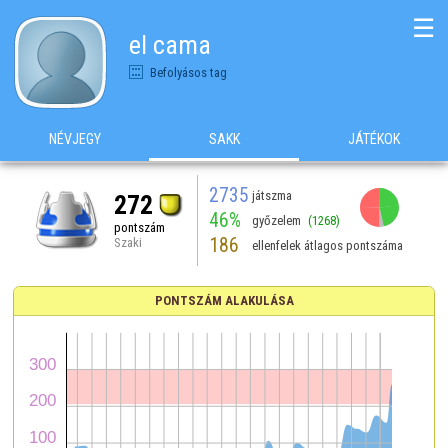
☰
el cama
Befolyásos tag
NÉVJEGY
SAKK
JÁTÉKOK
2735
játszma
272
46%
győzelem
(1268)
pontszám
186
Szaki
ellenfelek átlagos pontszáma
PONTSZÁM ALAKULÁSA