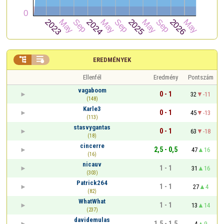


EREDMÉNYEK
Ellenfél
Eredmény
Pontszám
vagaboom
0 - 1
32
-11
(148)
Karle3
0 - 1
45
-13
(113)
stasvygantas
0 - 1
63
-18
(18)
cincerre
2,5 - 0,5
47
16
(16)
nicauv
1 - 1
31
16
(303)
Patrick264
1 - 1
27
4
(82)
WhatWhat
1 - 1
13
14
(237)
davidemulas
1,5 - 1,5
4
9