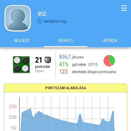
☰
eiz
Befolyásos tag
NÉVJEGY
REVERZI
JÁTÉKOK
8967
játszma
21
41%
győzelem
(3717)
pontszám
123
Újonc
ellenfelek átlagos pontszáma
PONTSZÁM ALAKULÁSA