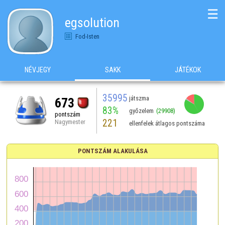
☰
egsolution
Fod-Isten
NÉVJEGY
SAKK
JÁTÉKOK
35995
játszma
673
83%
győzelem
(29908)
pontszám
221
Nagymester
ellenfelek átlagos pontszáma
PONTSZÁM ALAKULÁSA