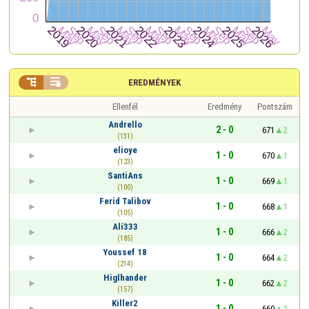


EREDMÉNYEK
Ellenfél
Eredmény
Pontszám
Andrello
2 - 0
671
2
(131)
elioye
1 - 0
670
1
(123)
SantiAns
1 - 0
669
1
(100)
Ferid Talibov
1 - 0
668
1
(105)
Alí333
1 - 0
666
2
(185)
Youssef 18
1 - 0
664
2
(214)
Higlhander
1 - 0
662
2
(157)
Killer2
1 - 0
660
2