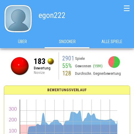
☰
egon222
ÜBER
SNOOKER
ALLE SPIELE
2901
Spiele
183
55%
Gewonnen
(1591)
Bewertung
128
Novize
Durchschn. Gegnerbewertung
BEWERTUNGSVERLAUF