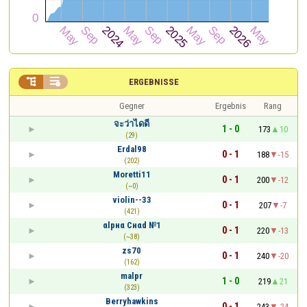


ERGEBNISSE
Gegner
Ergebnis
Rang
จะว่าไดดี
1 - 0
173
10
(29)
Erdal98
0 - 1
188
-15
(202)
Moretti11
0 - 1
200
-12
(~0)
violin--33
0 - 1
207
-7
(421)
αlрнα Cнαd №1
0 - 1
220
-13
(~38)
zs70
0 - 1
240
-20
(162)
malpr
1 - 0
219
21
(323)
Berryhawkins
0 - 1
243
-24