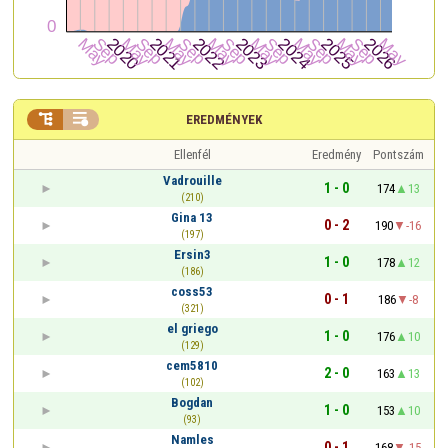


EREDMÉNYEK
Ellenfél
Eredmény
Pontszám
Vadrouille
1 - 0
174
13
(210)
Gina 13
0 - 2
190
-16
(197)
Ersin3
1 - 0
178
12
(186)
coss53
0 - 1
186
-8
(321)
el griego
1 - 0
176
10
(129)
cem5810
2 - 0
163
13
(102)
Bogdan
1 - 0
153
10
(93)
Namles
0 - 1
168
-15