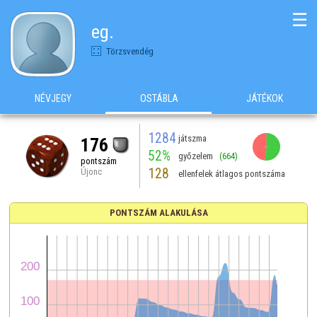
☰
eg.
Törzsvendég
NÉVJEGY
OSTÁBLA
JÁTÉKOK
1284
játszma
176
52%
győzelem
(664)
pontszám
128
Újonc
ellenfelek átlagos pontszáma
PONTSZÁM ALAKULÁSA