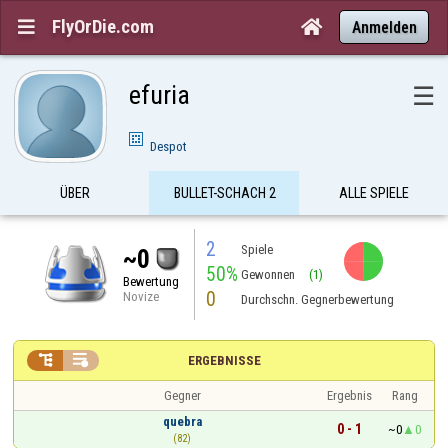
FlyOrDie.com


Anmelden
efuria
☰
Despot
ÜBER
BULLET-SCHACH 2
ALLE SPIELE
2
Spiele
~0
50%
Gewonnen
(1)
Bewertung
0
Novize
Durchschn. Gegnerbewertung


ERGEBNISSE
Gegner
Ergebnis
Rang
quebra
0 - 1
~0
0
(82)