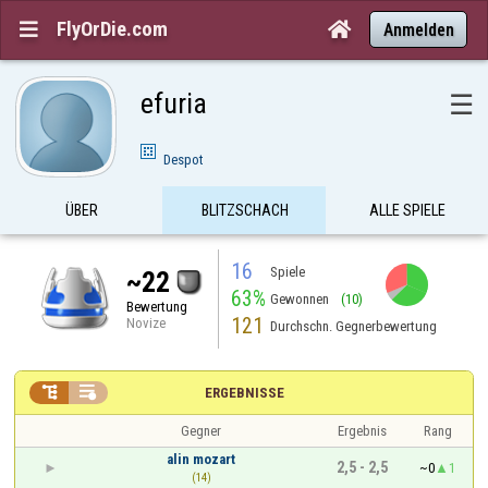
FlyOrDie.com


Anmelden
efuria
☰
Despot
ÜBER
BLITZSCHACH
ALLE SPIELE
16
Spiele
~22
63%
Gewonnen
(10)
Bewertung
121
Novize
Durchschn. Gegnerbewertung


ERGEBNISSE
Gegner
Ergebnis
Rang
alin mozart
2,5 - 2,5
~0
1
(14)