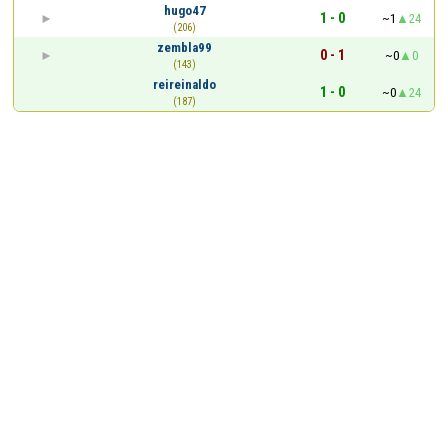
hugo47
1 - 0
~1
24
(206)
zembla99
0 - 1
~0
0
(143)
reireinaldo
1 - 0
~0
24
(187)