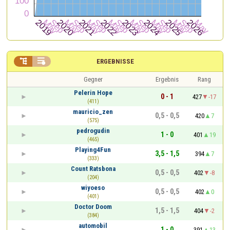


ERGEBNISSE
Gegner
Ergebnis
Rang
Pelerin Hope
0 - 1
427
-17
(411)
mauricio_zen
0,5 - 0,5
420
7
(575)
pedrogudin
1 - 0
401
19
(465)
Playing4Fun
3,5 - 1,5
394
7
(333)
Count Ratsbona
0,5 - 0,5
402
-8
(204)
wiyoeso
0,5 - 0,5
402
0
(401)
Doctor Doom
1,5 - 1,5
404
-2
(384)
automobil
1 - 0
391
13