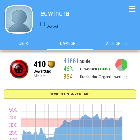
☰
edwingra
Despot
ÜBER
DAMESPIEL
ALLE SPIELE
41861
Spiele
410
46%
Gewonnen
(19067)
Bewertung
354
Meister
Durchschn. Gegnerbewertung
BEWERTUNGSVERLAUF