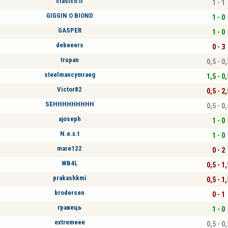
clasico II
1 - 1
GIGGIN O BIOND
1 - 0
GASPER
1 - 0
debeeers
0 - 3
trupan
0,5 - 0,
steelmancymraeg
1,5 - 0,
Victor82
0,5 - 2,
SEHHHHHHHHH
0,5 - 0,
ajoseph
1 - 0
N.e.x.t
1 - 0
mare122
0 - 2
WB4L
0,5 - 1,
prakashkmi
0,5 - 1,
brodersen
0 - 1
гравець
1 - 0
extremeee
0,5 - 0,