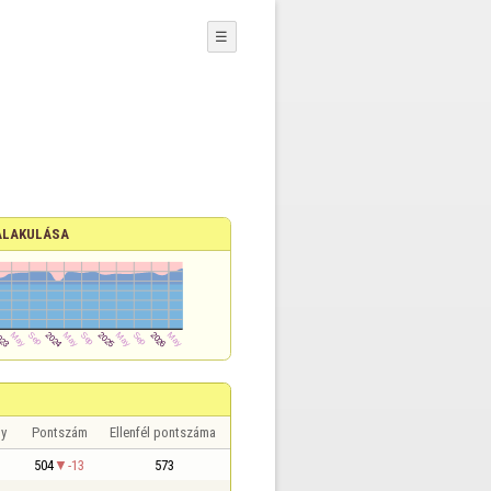
☰
ALAKULÁSA
y
Pontszám
Ellenfél pontszáma
504
-13
573