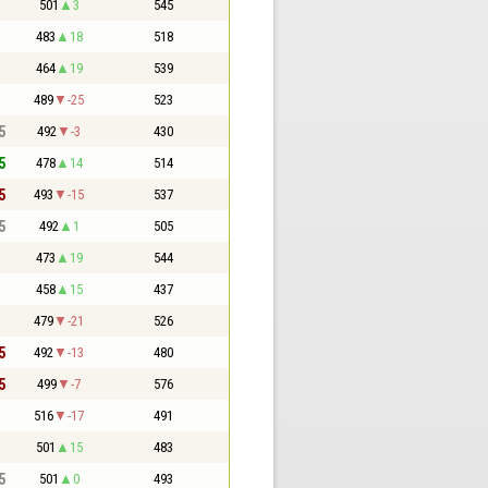
501
3
545
483
18
518
464
19
539
489
-25
523
5
492
-3
430
5
478
14
514
5
493
-15
537
5
492
1
505
473
19
544
458
15
437
479
-21
526
5
492
-13
480
5
499
-7
576
516
-17
491
501
15
483
5
501
0
493