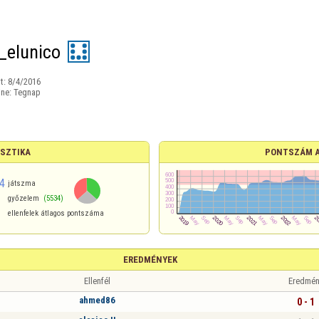
_elunico
t:
8/4/2016
ine:
Tegnap
ISZTIKA
PONTSZÁM 
4
játszma
győzelem
(5534)
ellenfelek átlagos pontszáma
EREDMÉNYEK
Ellenfél
Eredmén
ahmed86
0 - 1