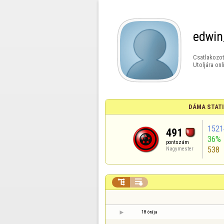
edwin
Csatlakozot
Utoljára onl
DÁMA STAT
1521
491
36%
pontszám
538
Nagymester


18 órája