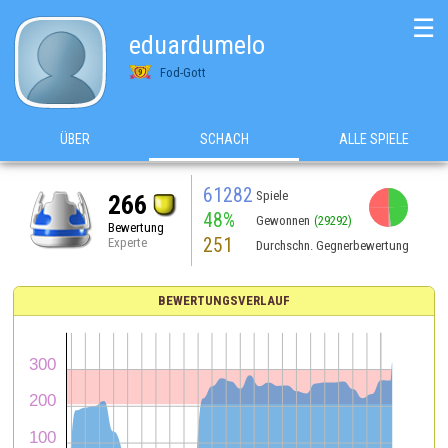
☰
eduardumelo
Fod-Gott
ÜBER
SCHACH
ALLE SPIELE
61282
Spiele
266
48%
Gewonnen
(29292)
Bewertung
251
Experte
Durchschn. Gegnerbewertung
BEWERTUNGSVERLAUF