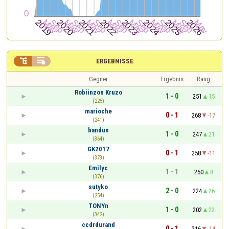


ERGEBNISSE
Gegner
Ergebnis
Rang
Robiinzon Kruzo
1 - 0
251
15
(225)
marioche
0 - 1
268
-17
(241)
bandus
1 - 0
247
21
(364)
GK2017
0 - 1
258
-11
(373)
Emilyc
1 - 1
250
8
(376)
sutyko
2 - 0
224
26
(254)
TONYn
1 - 0
202
22
(342)
ccdrdurand
0 - 1
216
-14