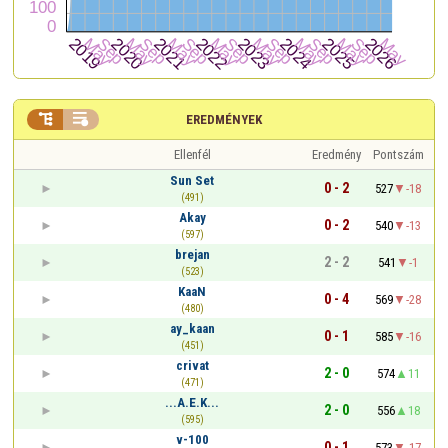


EREDMÉNYEK
Ellenfél
Eredmény
Pontszám
Sun Set
0 - 2
527
-18
(491)
Akay
0 - 2
540
-13
(597)
brejan
2 - 2
541
-1
(523)
KaaN
0 - 4
569
-28
(480)
ay_kaan
0 - 1
585
-16
(451)
crivat
2 - 0
574
11
(471)
...A.E.K...
2 - 0
556
18
(595)
v-100
0 - 1
573
-17