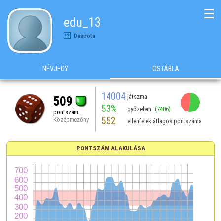
☰
edu_13
Despota
NÉVJEGY
OSTÁBLA
14004
játszma
509
53%
győzelem
(7406)
pontszám
552
Középmezőny
ellenfelek átlagos pontszáma
PONTSZÁM ALAKULÁSA