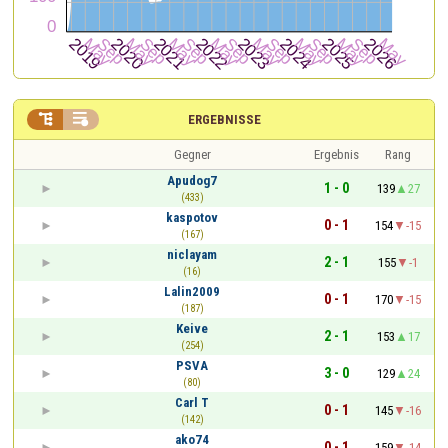


ERGEBNISSE
Gegner
Ergebnis
Rang
Apudog7
1 - 0
139
27
(433)
kaspotov
0 - 1
154
-15
(167)
niclayam
2 - 1
155
-1
(16)
Lalin2009
0 - 1
170
-15
(187)
Keive
2 - 1
153
17
(254)
PSVA
3 - 0
129
24
(80)
Carl T
0 - 1
145
-16
(142)
ako74
0 - 1
159
-14