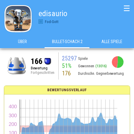
☰
edisaurio
Fod-Gott
ÜBER
BULLET-SCHACH 2
ALLE SPIELE
25297
Spiele
166
51%
Gewonnen
(13016)
Bewertung
176
Fortgeschritten
Durchschn. Gegnerbewertung
BEWERTUNGSVERLAUF