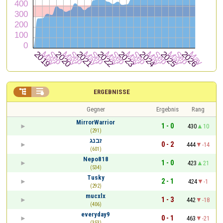


ERGEBNISSE
Gegner
Ergebnis
Rang
MirrorWarrior
1 - 0
430
10
(291)
זבנג
0 - 2
444
-14
(601)
Nepo818
1 - 0
423
21
(534)
Tusky
2 - 1
424
-1
(292)
mucxlx
1 - 3
442
-18
(406)
everyday9
0 - 1
463
-21
(353)