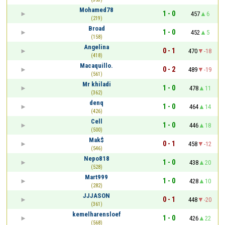
Mohamed78
1 - 0
457
6
(219)
Broad
1 - 0
452
5
(158)
Angelina
0 - 1
470
-18
(418)
Macaquillo.
0 - 2
489
-19
(561)
Mr khiladi
1 - 0
478
11
(362)
denq
1 - 0
464
14
(426)
Cell
1 - 0
446
18
(500)
Mak$
0 - 1
458
-12
(546)
Nepo818
1 - 0
438
20
(528)
Mart999
1 - 0
428
10
(282)
JJJASON
0 - 1
448
-20
(361)
kemelharensloef
1 - 0
426
22
(568)