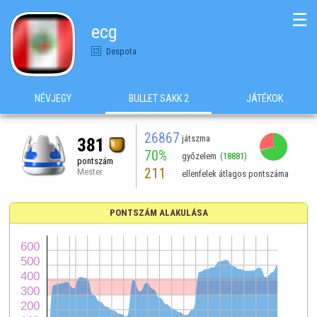
☰
ecg
Despota
NÉVJEGY
BULLET SAKK 2
JÁTÉKOK
26867
játszma
381
70%
győzelem
(18881)
pontszám
211
Mester
ellenfelek átlagos pontszáma
PONTSZÁM ALAKULÁSA