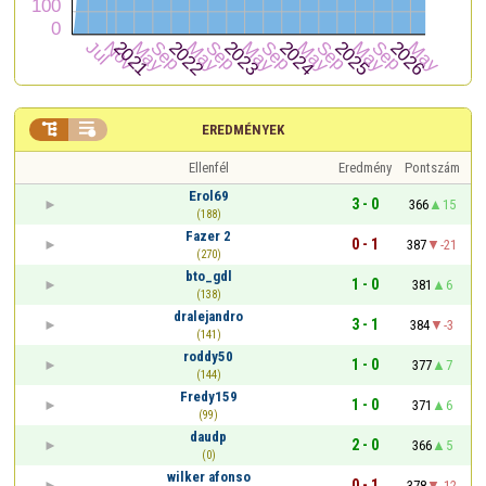


EREDMÉNYEK
Ellenfél
Eredmény
Pontszám
Erol69
3 - 0
366
15
(188)
Fazer 2
0 - 1
387
-21
(270)
bto_gdl
1 - 0
381
6
(138)
dralejandro
3 - 1
384
-3
(141)
roddy50
1 - 0
377
7
(144)
Fredy159
1 - 0
371
6
(99)
daudp
2 - 0
366
5
(0)
wilker afonso
0 - 1
378
-12