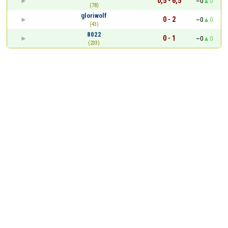
0,5 - 6,5
~0
0
(78)
gloriwolf
0 - 2
~0
0
(43)
8022
0 - 1
~0
0
(233)