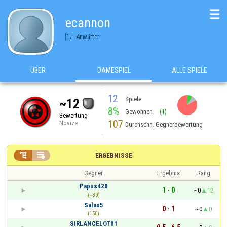
☰
ecannon
Anwärter
ÜBER
DAMESPIEL
ALLE SPIELE
12
Spiele
~12
8%
Gewonnen
(1)
Bewertung
107
Novize
Durchschn. Gegnerbewertung


ERGEBNISSE
Gegner
Ergebnis
Rang
Papus420
1 - 0
~0
12
(~30)
Salas5
0 - 1
~0
0
(150)
SIRLANCELOT01