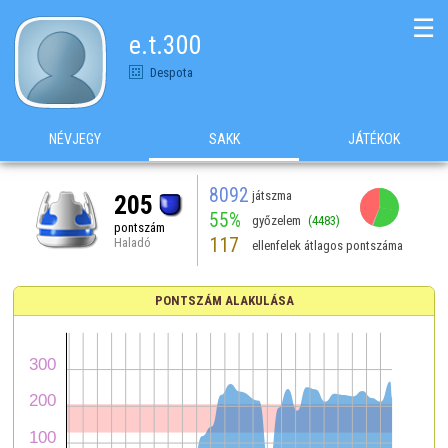
☰
e.t.300
Despota
NÉVJEGY
SAKK
JÁTÉKOK
8092
játszma
205
55%
győzelem
(4483)
pontszám
117
Haladó
ellenfelek átlagos pontszáma
PONTSZÁM ALAKULÁSA