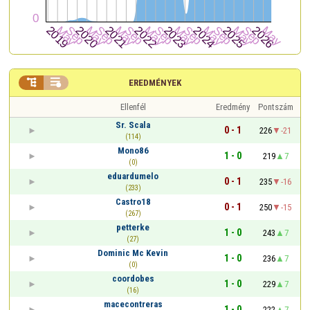


EREDMÉNYEK
Ellenfél
Eredmény
Pontszám
Sr. Scala
0 - 1
226
-21
(114)
Mono86
1 - 0
219
7
(0)
eduardumelo
0 - 1
235
-16
(233)
Castro18
0 - 1
250
-15
(267)
petterke
1 - 0
243
7
(27)
Dominic Mc Kevin
1 - 0
236
7
(0)
coordobes
1 - 0
229
7
(16)
macecontreras
1 - 0
222
7