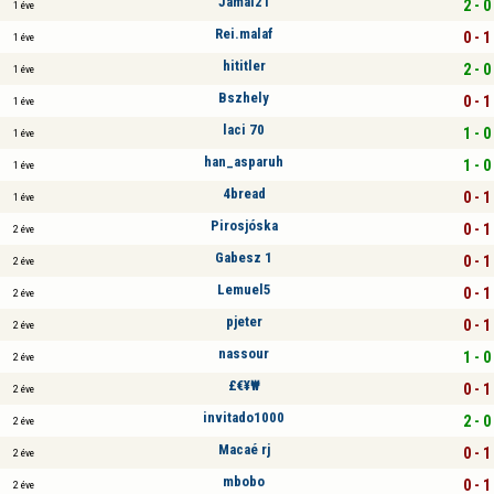
Jamal21
2 - 0
1 éve
Rei.malaf
0 - 1
1 éve
hititler
2 - 0
1 éve
Bszhely
0 - 1
1 éve
laci 70
1 - 0
1 éve
han_asparuh
1 - 0
1 éve
4bread
0 - 1
1 éve
Pirosjóska
0 - 1
2 éve
Gabesz 1
0 - 1
2 éve
Lemuel5
0 - 1
2 éve
pjeter
0 - 1
2 éve
nassour
1 - 0
2 éve
£€¥₩
0 - 1
2 éve
invitado1000
2 - 0
2 éve
Macaé rj
0 - 1
2 éve
mbobo
0 - 1
2 éve