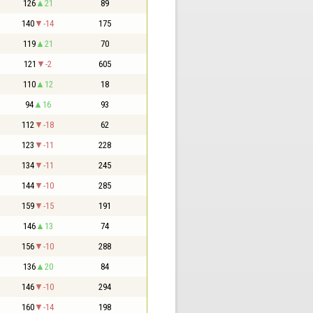
126
21
89
140
-14
175
119
21
70
121
-2
605
110
12
18
94
16
93
112
-18
62
123
-11
228
134
-11
245
144
-10
285
159
-15
191
146
13
74
156
-10
288
136
20
84
146
-10
294
160
-14
198