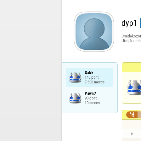
dyp1
Csatlakozot
Utoljára onl
Sakk

140 pont

7 608 meccs
Pawn7

90 pont

10 meccs
