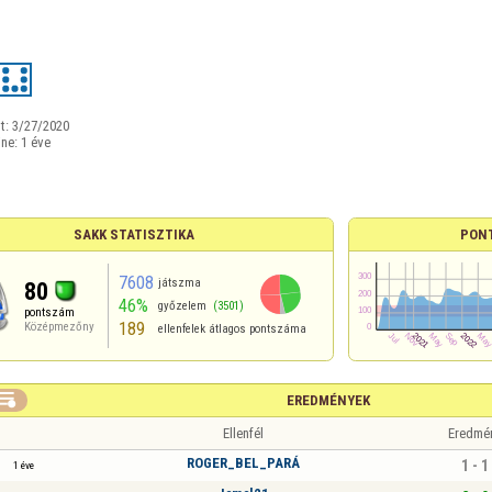
t:
3/27/2020
ine:
1 éve
SAKK STATISZTIKA
PON
7608
játszma
80
46%
győzelem
(3501)
pontszám
189
Középmezőny
ellenfelek átlagos pontszáma

EREDMÉNYEK
Ellenfél
Eredmé
ROGER_BEL_PARÁ
1 - 1
1 éve