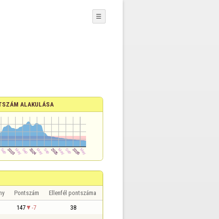
☰
TSZÁM ALAKULÁSA
ny
Pontszám
Ellenfél pontszáma
147
-7
38