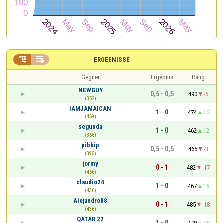


ERGEBNISSE
Gegner
Ergebnis
Rang
NEWGUY
0,5 - 0,5
490
-6
(352)
IAMJAMAICAN
1 - 0
474
16
(469)
segunda
1 - 0
462
12
(368)
pibbip
0,5 - 0,5
465
-3
(395)
jormy
0 - 1
482
-17
(466)
claudio24
1 - 0
467
15
(436)
Alejandro88
0 - 1
485
-18
(436)
QATAR 22
1 - 0
470
15