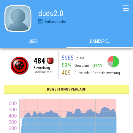
☰
dudu2.0
Einflussreiche
ÜBER
DAMESPIEL
5965
Spiele
484
53%
Gewonnen
(3177)
Bewertung
409
Großmeister
Durchschn. Gegnerbewertung
BEWERTUNGSVERLAUF