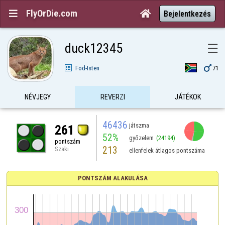
FlyOrDie.com


Bejelentkezés
duck12345
☰

Fod-Isten
71
NÉVJEGY
REVERZI
JÁTÉKOK
46436
játszma
261
52%
győzelem
(24194)
pontszám
213
Szaki
ellenfelek átlagos pontszáma
PONTSZÁM ALAKULÁSA