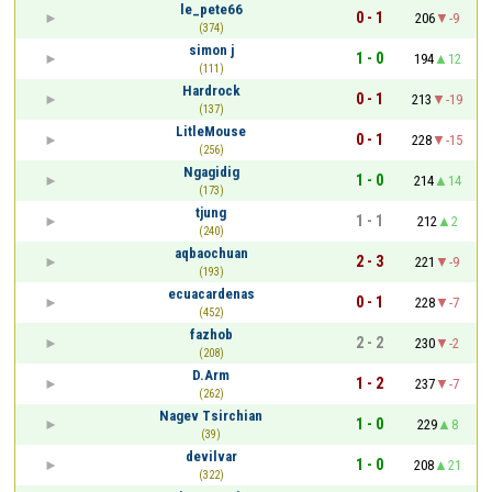
le_pete66
0 - 1
206
-9
(374)
simon j
1 - 0
194
12
(111)
Hardrock
0 - 1
213
-19
(137)
LitleMouse
0 - 1
228
-15
(256)
Ngagidig
1 - 0
214
14
(173)
tjung
1 - 1
212
2
(240)
aqbaochuan
2 - 3
221
-9
(193)
ecuacardenas
0 - 1
228
-7
(452)
fazhob
2 - 2
230
-2
(208)
D.Arm
1 - 2
237
-7
(262)
Nagev Tsirchian
1 - 0
229
8
(39)
devilvar
1 - 0
208
21
(322)