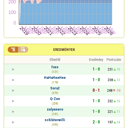


EREDMÉNYEK
Ellenfél
Eredmény
Pontszám
foxs
1 - 0
251
10
(121)
HaHaHeeHee
1 - 0
238
13
(178)
Sora2
0 - 1
248
-10
(373)
Q-Zen
1 - 0
232
16
(238)
zulyenero
1 - 0
221
11
(101)
schlüterwilli
2 - 0
197
24
(199)