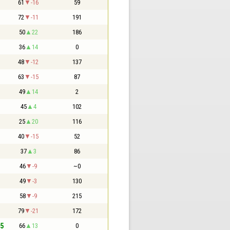
61
-16
59
72
-11
191
50
22
186
36
14
0
48
-12
137
63
-15
87
49
14
2
45
4
102
25
20
116
40
-15
52
37
3
86
46
-9
~0
49
-3
130
58
-9
215
79
-21
172
,5
66
13
0