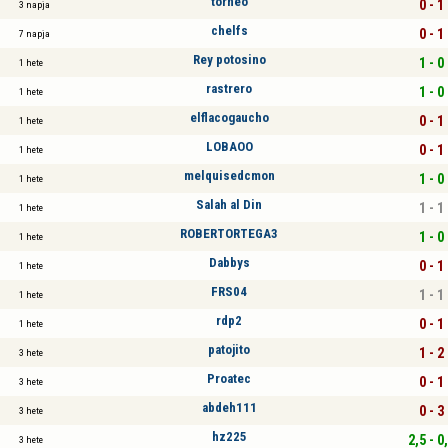
torneo
0 - 1
3 napja
chelfs
0 - 1
7 napja
Rey potosino
1 - 0
1 hete
rastrero
1 - 0
1 hete
elflacogaucho
0 - 1
1 hete
LOBAOO
0 - 1
1 hete
melquisedcmon
1 - 0
1 hete
Salah al Din
1 - 1
1 hete
ROBERTORTEGA3
1 - 0
1 hete
Dabbys
0 - 1
1 hete
FRS04
1 - 1
1 hete
rdp2
0 - 1
1 hete
patojito
1 - 2
3 hete
Proatec
0 - 1
3 hete
abdeh111
0 - 3
3 hete
hz225
2,5 - 0
3 hete