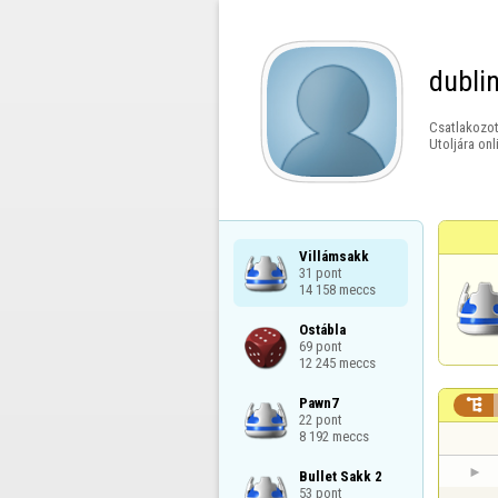
dubli
Csatlakozot
Utoljára onl
Villámsakk

31 pont

14 158 meccs
Ostábla

69 pont

12 245 meccs
Pawn7


22 pont

8 192 meccs
Bullet Sakk 2

53 pont
