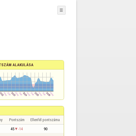
☰
TSZÁM ALAKULÁSA
ny
Pontszám
Ellenfél pontszáma
45
-14
90