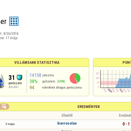
ner
t:
4/26/2016
ine:
17 órája
VILLÁMSAKK STATISZTIKA
PON
14158
játszma
31
38%
győzelem
(5394)
pontszám
94
Amatőr
ellenfelek átlagos pontszáma

EREDMÉNYEK
Ellenfél
Eredmé
hierrocolao
0 - 1
3 napja