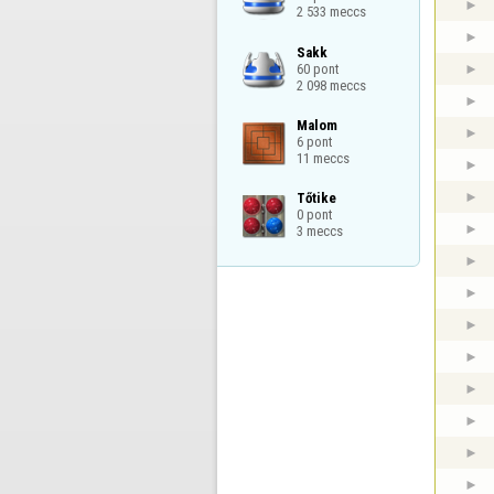
2 533 meccs
Sakk

60 pont

2 098 meccs
Malom

6 pont

11 meccs
Tőtike

0 pont

3 meccs