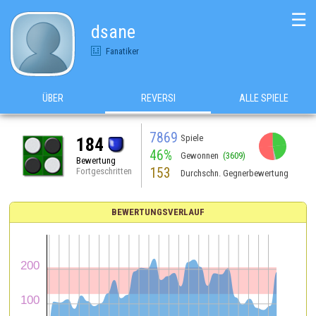
☰
dsane
Fanatiker
ÜBER
REVERSI
ALLE SPIELE
7869
Spiele
184
46%
Gewonnen
(3609)
Bewertung
153
Fortgeschritten
Durchschn. Gegnerbewertung
BEWERTUNGSVERLAUF