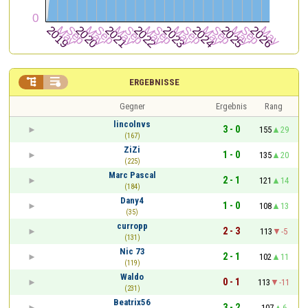


ERGEBNISSE
Gegner
Ergebnis
Rang
lincolnvs
3 - 0
155
29
(167)
ZiZi
1 - 0
135
20
(225)
Marc Pascal
2 - 1
121
14
(184)
Dany4
1 - 0
108
13
(35)
curropp
2 - 3
113
-5
(131)
Nic 73
2 - 1
102
11
(119)
Waldo
0 - 1
113
-11
(231)
Beatrix56
3 - 2
107
6