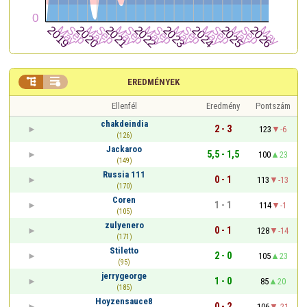


EREDMÉNYEK
Ellenfél
Eredmény
Pontszám
chakdeindia
2 - 3
123
-6
(126)
Jackaroo
5,5 - 1,5
100
23
(149)
Russia 111
0 - 1
113
-13
(170)
Coren
1 - 1
114
-1
(105)
zulyenero
0 - 1
128
-14
(171)
Stiletto
2 - 0
105
23
(95)
jerrygeorge
1 - 0
85
20
(185)
Hoyzensauce8
0 - 2
106
-21