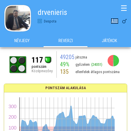
☰
drvenieris

Despota
NÉVJEGY
REVERZI
JÁTÉKOK
49205
játszma
117
49%
győzelem
(24051)
pontszám
135
Középmezőny
ellenfelek átlagos pontszáma
PONTSZÁM ALAKULÁSA