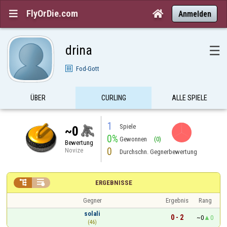
FlyOrDie.com


Anmelden
drina
☰
Fod-Gott
ÜBER
CURLING
ALLE SPIELE
1
Spiele
~0
0%
Gewonnen
(0)
Bewertung
0
Novize
Durchschn. Gegnerbewertung


ERGEBNISSE
Gegner
Ergebnis
Rang
solali
0 - 2
~0
0
(46)