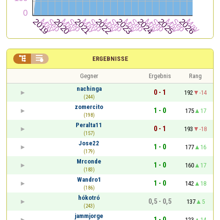


ERGEBNISSE
Gegner
Ergebnis
Rang
nachinga
0 - 1
192
-14
(244)
zomercito
1 - 0
175
17
(198)
Peralta11
0 - 1
193
-18
(157)
Jose22
1 - 0
177
16
(179)
Mrconde
1 - 0
160
17
(183)
Wandro1
1 - 0
142
18
(186)
hókotró
0,5 - 0,5
137
5
(243)
jammjorge
1 - 0
123
14