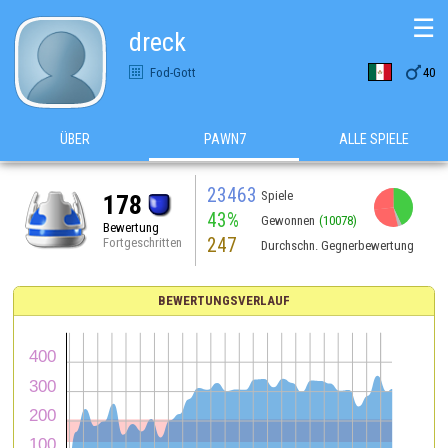
☰
dreck

Fod-Gott
40
ÜBER
PAWN7
ALLE SPIELE
23463
Spiele
178
43%
Gewonnen
(10078)
Bewertung
247
Fortgeschritten
Durchschn. Gegnerbewertung
BEWERTUNGSVERLAUF