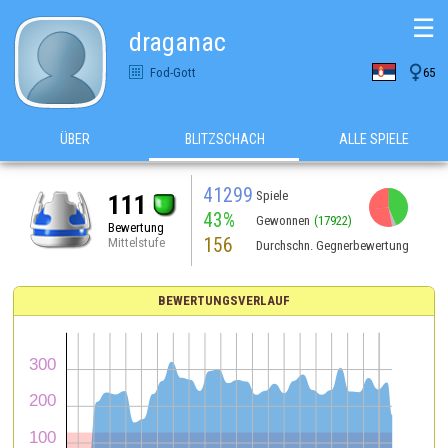
☰
draganac

Fod-Gott
65
ÜBER
BLITZSCHACH
ALLE SPIELE
41299
Spiele
111
43%
Gewonnen
(17922)
Bewertung
156
Mittelstufe
Durchschn. Gegnerbewertung
BEWERTUNGSVERLAUF