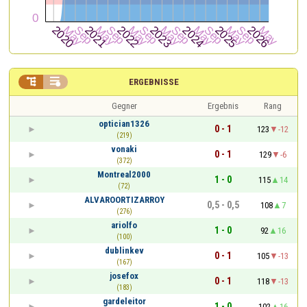


ERGEBNISSE
Gegner
Ergebnis
Rang
optician1326
0 - 1
123
-12
(219)
vonaki
0 - 1
129
-6
(372)
Montreal2000
1 - 0
115
14
(72)
ALVAROORTIZARROY
0,5 - 0,5
108
7
(276)
ariolfo
1 - 0
92
16
(100)
dublinkev
0 - 1
105
-13
(167)
josefox
0 - 1
118
-13
(183)
gardeleitor
1 - 0
102
16