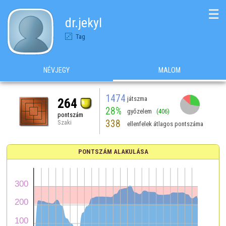
☰
dr.jekyl
Tag
NÉVJEGY
MALOM
1474
játszma
264
28%
győzelem
(406)
pontszám
338
Szaki
ellenfelek átlagos pontszáma
PONTSZÁM ALAKULÁSA