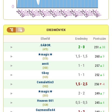


EREDMÉNYEK
Ellenfél
Eredmény
Pontszám
.GÁBOR.
2 - 0
251
38
(473)
★magic★
1,5 - 1,5
260
9
(373)
aesti
1 - 1
257
3
(303)
tiboy
1 - 1
252
5
(325)
Cemalettin3
1,5 - 2,5
256
-4
(302)
★magic★
2 - 2
249
7
(335)
Heaven 001
0,5 - 0,5
245
4
(328)
Gazmendle44
1 - 2
240
5