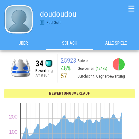
☰
doudoudou
Fod-Gott
ÜBER
SCHACH
ALLE SPIELE
25923
Spiele
34
48%
Gewonnen
(12475)
Bewertung
57
Amateur
Durchschn. Gegnerbewertung
BEWERTUNGSVERLAUF