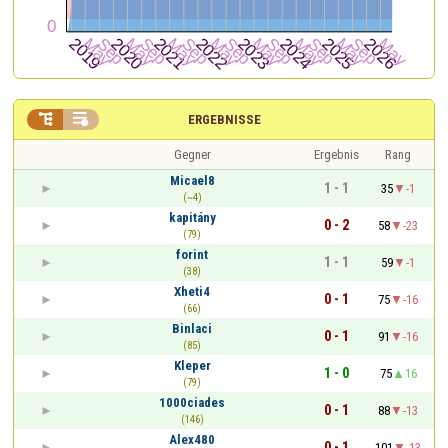


ERGEBNISSE
Gegner
Ergebnis
Rang
Micael8
1 - 1
35
-1
(~4)
kapitány
0 - 2
58
-23
(79)
forint
1 - 1
59
-1
(38)
Xheti4
0 - 1
75
-16
(66)
Binlaci
0 - 1
91
-16
(85)
Kleper
1 - 0
75
16
(79)
1000ciades
0 - 1
88
-13
(146)
Alex480
0 - 1
101
-13