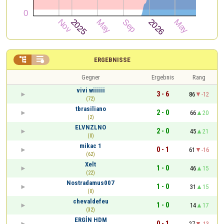


ERGEBNISSE
Gegner
Ergebnis
Rang
vivi wiiiiii
3 - 6
86
-12
(72)
tbrasiliano
2 - 0
66
20
(2)
ELVNZLNO
2 - 0
45
21
(0)
mikac 1
0 - 1
61
-16
(62)
Xelt
1 - 0
46
15
(22)
Nostradamus007
1 - 0
31
15
(0)
chevaldefeu
1 - 0
14
17
(32)
ERGİN HDM
0 - 1
27
-13