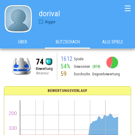
☰
dorival
Biggie
ÜBER
BLITZSCHACH
ALLE SPIELE
1612
Spiele
74
54%
Gewonnen
(874)
Bewertung
59
Amateur
Durchschn. Gegnerbewertung
BEWERTUNGSVERLAUF