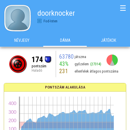
☰
doorknocker
Fod-Isten
NÉVJEGY
DÁMA
JÁTÉKOK
63780
játszma
174
43%
győzelem
(27314)
pontszám
231
Haladó
ellenfelek átlagos pontszáma
PONTSZÁM ALAKULÁSA