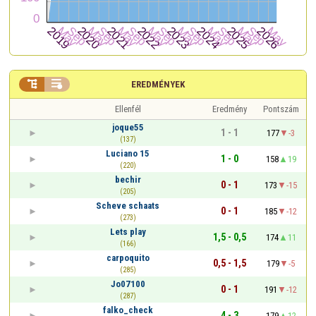


EREDMÉNYEK
Ellenfél
Eredmény
Pontszám
joque55
1 - 1
177
-3
(137)
Luciano 15
1 - 0
158
19
(220)
bechir
0 - 1
173
-15
(205)
Scheve schaats
0 - 1
185
-12
(273)
Lets play
1,5 - 0,5
174
11
(166)
carpoquito
0,5 - 1,5
179
-5
(285)
Jo07100
0 - 1
191
-12
(287)
falko_check
4 - 3
179
12