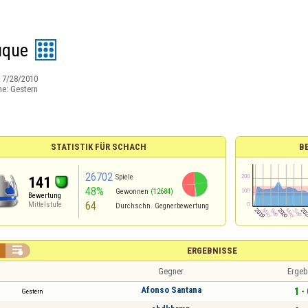
uque
:
7/28/2010
ne:
Gestern
STATISTIK FÜR SCHACH
B
26702
Spiele
141
48%
Gewonnen
(12684)
Bewertung
64
Mittelstufe
Durchschn. Gegnerbewertung

ERGEBNISSE
Gegner
Ergeb
Afonso Santana
1 - 
Gestern