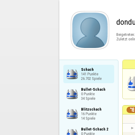
dond
Beigetreten
Zuletzt onli
Schach

141 Punkte

26.702 Spiele
Bullet-Schach

0 Punkte

34 Spiele
Blitzschach


16 Punkte

14 Spiele
Bullet-Schach 2

0 Punkte
