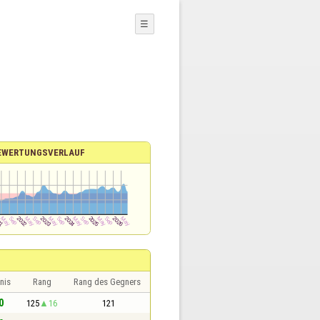
☰
EWERTUNGSVERLAUF
nis
Rang
Rang des Gegners
0
125
16
121