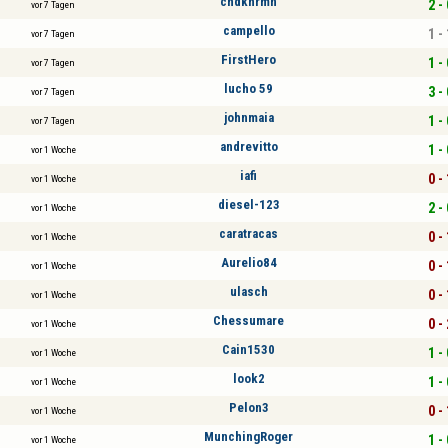
chdkhrmn
2 - 
vor 7 Tagen
campello
1 - 
vor 7 Tagen
FirstHero
1 - 
vor 7 Tagen
lucho 59
3 - 
vor 7 Tagen
johnmaia
1 - 
vor 7 Tagen
andrevitto
1 - 
vor 1 Woche
iafi
0 - 
vor 1 Woche
diesel-123
2 - 
vor 1 Woche
caratracas
0 - 
vor 1 Woche
Aurelio84
0 - 
vor 1 Woche
ulasch
0 - 
vor 1 Woche
Chessumare
0 - 
vor 1 Woche
Cain1530
1 - 
vor 1 Woche
look2
1 - 
vor 1 Woche
Pelon3
0 - 
vor 1 Woche
MunchingRoger
1 - 
vor 1 Woche