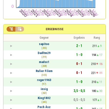


ERGEBNISSE
Gegner
Ergebnis
Rang
sapitoo
2 - 1
211
9
(205)
Dadltm29
1 - 0
194
17
(219)
madsx1
0 - 1
210
-16
(208)
Rulier Filem
0 - 1
221
-11
(325)
roger1963
1 - 0
210
11
(97)
insig
3,5 - 0,5
180
30
(263)
King1802
0,5 - 0,5
177
3
(245)
Pech Ász
1 - 0
162
15