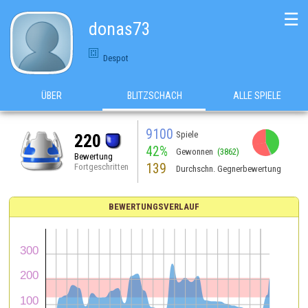
☰
donas73
Despot
ÜBER
BLITZSCHACH
ALLE SPIELE
9100
Spiele
220
42%
Gewonnen
(3862)
Bewertung
139
Fortgeschritten
Durchschn. Gegnerbewertung
BEWERTUNGSVERLAUF