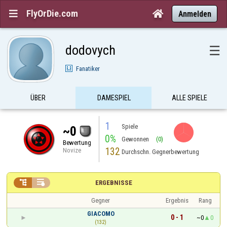
FlyOrDie.com


Anmelden
dodovych
☰
Fanatiker
ÜBER
DAMESPIEL
ALLE SPIELE
1
Spiele
~0
0%
Gewonnen
(0)
Bewertung
132
Novize
Durchschn. Gegnerbewertung


ERGEBNISSE
Gegner
Ergebnis
Rang
GIACOMO
0 - 1
~0
0
(132)