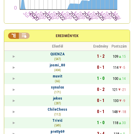


EREDMÉNYEK
Ellenfél
Eredmény
Pontszám
QUENZA
1 - 2
109
15
(547)
josmi_80
0 - 1
114
-5
(404)
muvit
1 - 0
100
14
(66)
synulox
0 - 2
121
-21
(171)
jekes
0 - 1
130
-9
(287)
ChileChess
0 - 1
148
-18
(112)
Trivić
1 - 0
118
30
(549)
pretty69
3 - 4
118
0