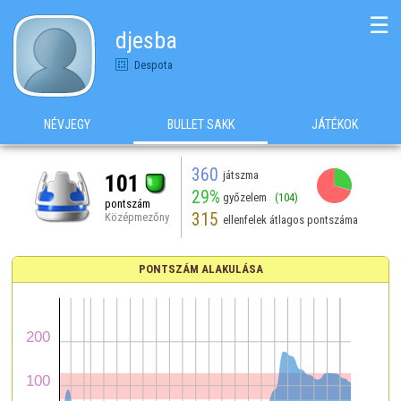
☰
djesba
Despota
NÉVJEGY
BULLET SAKK
JÁTÉKOK
360
játszma
101
29%
győzelem
(104)
pontszám
315
Középmezőny
ellenfelek átlagos pontszáma
PONTSZÁM ALAKULÁSA