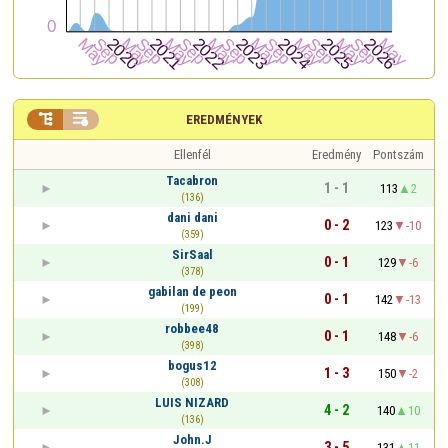


EREDMÉNYEK
Ellenfél
Eredmény
Pontszám
Tacabron
1 - 1
113
2
(136)
dani dani
0 - 2
123
-10
(359)
SirSaal
0 - 1
129
-6
(378)
gabilan de peon
0 - 1
142
-13
(199)
robbee48
0 - 1
148
-6
(398)
bogus12
1 - 3
150
-2
(308)
LUIS NIZARD
4 - 2
140
10
(136)
John.J
3 - 5
131
11