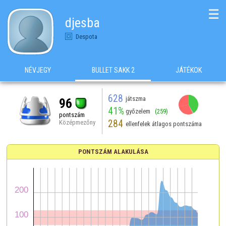
☰
djesba
Despota
NÉVJEGY
BULLET SAKK 2
JÁTÉKOK
628
játszma
96
41%
győzelem
(259)
pontszám
284
Középmezőny
ellenfelek átlagos pontszáma
PONTSZÁM ALAKULÁSA