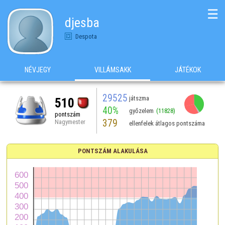
☰
djesba
Despota
NÉVJEGY
VILLÁMSAKK
JÁTÉKOK
29525
játszma
510
40%
győzelem
(11828)
pontszám
379
Nagymester
ellenfelek átlagos pontszáma
PONTSZÁM ALAKULÁSA