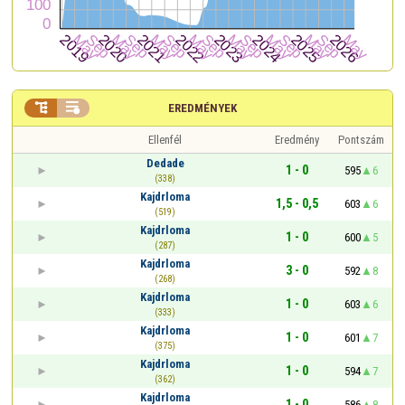


EREDMÉNYEK
Ellenfél
Eredmény
Pontszám
Dedade
1 - 0
595
6
(338)
Kajdrloma
1,5 - 0,5
603
6
(519)
Kajdrloma
1 - 0
600
5
(287)
Kajdrloma
3 - 0
592
8
(268)
Kajdrloma
1 - 0
603
6
(333)
Kajdrloma
1 - 0
601
7
(375)
Kajdrloma
1 - 0
594
7
(362)
Kajdrloma
1 - 0
586
8