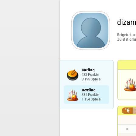
diza
Beigetreten
Zuletzt onli
Curling

233 Punkte

8.195 Spiele
Bowling

335 Punkte

1.154 Spiele
