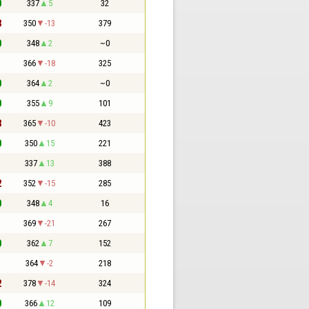
0
337
5
32
3
350
-13
379
0
348
2
~0
1
366
-18
325
0
364
2
~0
0
355
9
101
3
365
-10
423
0
350
15
221
1
337
13
388
2
352
-15
285
0
348
4
16
1
369
-21
267
0
362
7
152
1
364
-2
218
2
378
-14
324
0
366
12
109