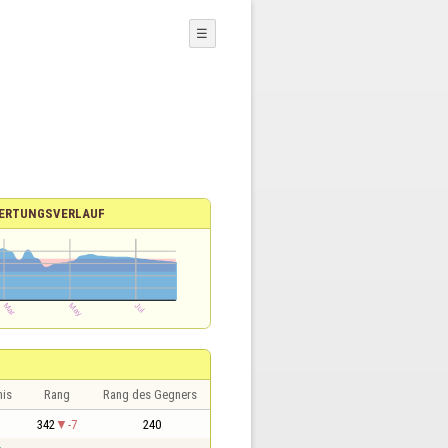
☰
ERTUNGSVERLAUF
nis
Rang
Rang des Gegners
1
342
-7
240