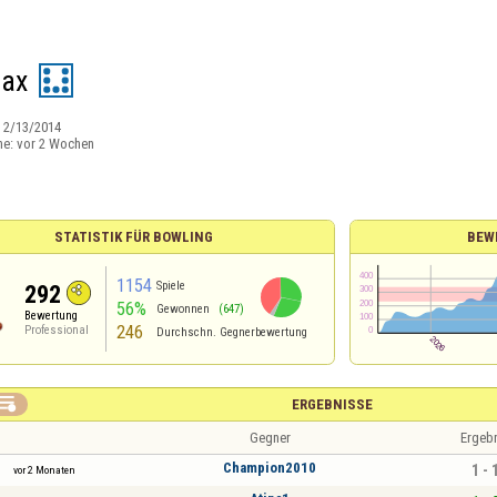
max
:
2/13/2014
ne:
vor 2 Wochen
STATISTIK FÜR BOWLING
BEW
1154
Spiele
292
56%
Gewonnen
(647)
Bewertung
246
Professional
Durchschn. Gegnerbewertung

ERGEBNISSE
Gegner
Ergeb
Champion2010
1 - 
vor 2 Monaten