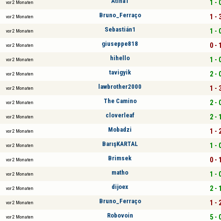
Atina1
1 - 
vor 2 Monaten
Bruno_Ferraço
1 - 
vor 2 Monaten
Sebastián1
1 - 
vor 2 Monaten
giuseppe818
0 - 
vor 2 Monaten
hihello
1 - 
vor 2 Monaten
tavigyik
2 - 
vor 2 Monaten
lawbrother2000
1 - 
vor 2 Monaten
The Camino
2 - 
vor 2 Monaten
cloverleaf
2 - 
vor 2 Monaten
Mobadzi
1 - 
vor 2 Monaten
BarışKARTAL
1 - 
vor 2 Monaten
Brimsek
0 - 
vor 2 Monaten
matho
1 - 
vor 2 Monaten
dijoex
2 - 
vor 2 Monaten
Bruno_Ferraço
1 - 
vor 2 Monaten
Robovoin
5 - 
vor 2 Monaten