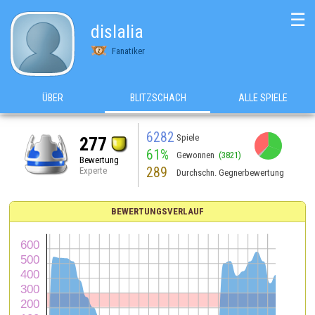
☰
dislalia
Fanatiker
ÜBER
BLITZSCHACH
ALLE SPIELE
6282
Spiele
277
61%
Gewonnen
(3821)
Bewertung
289
Experte
Durchschn. Gegnerbewertung
BEWERTUNGSVERLAUF