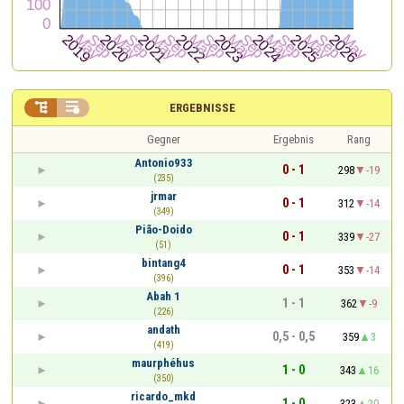


ERGEBNISSE
Gegner
Ergebnis
Rang
Antonio933
0 - 1
298
-19
(235)
jrmar
0 - 1
312
-14
(349)
Pião-Doido
0 - 1
339
-27
(51)
bintang4
0 - 1
353
-14
(396)
Abah 1
1 - 1
362
-9
(226)
andath
0,5 - 0,5
359
3
(419)
maurphéhus
1 - 0
343
16
(350)
ricardo_mkd
1 - 0
323
20