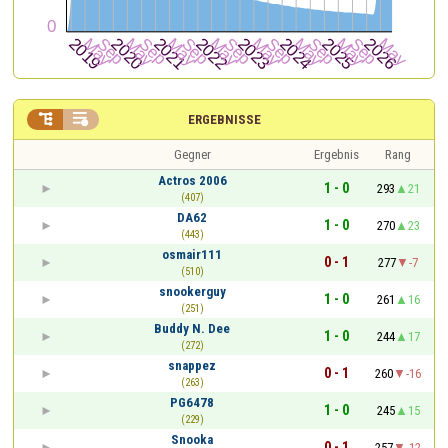


ERGEBNISSE
Gegner
Ergebnis
Rang
Actros 2006
1 - 0
293
21
(407)
DA62
1 - 0
270
23
(443)
osmair111
0 - 1
277
-7
(510)
snookerguy
1 - 0
261
16
(251)
Buddy N. Dee
1 - 0
244
17
(272)
snappez
0 - 1
260
-16
(263)
PG6478
1 - 0
245
15
(229)
Snooka
0 - 1
257
-12