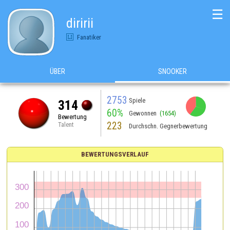
☰
diririi
Fanatiker
ÜBER
SNOOKER
2753
Spiele
314
60%
Gewonnen
(1654)
Bewertung
223
Talent
Durchschn. Gegnerbewertung
BEWERTUNGSVERLAUF