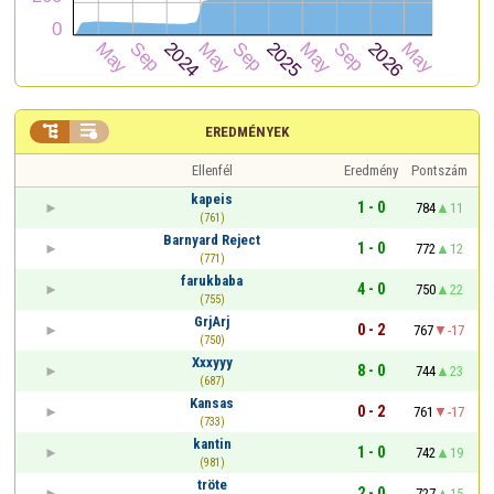


EREDMÉNYEK
Ellenfél
Eredmény
Pontszám
kapeis
1 - 0
784
11
(761)
Barnyard Reject
1 - 0
772
12
(771)
farukbaba
4 - 0
750
22
(755)
GrjArj
0 - 2
767
-17
(750)
Xxxyyy
8 - 0
744
23
(687)
Kansas
0 - 2
761
-17
(733)
kantin
1 - 0
742
19
(981)
tröte
2 - 0
727
15