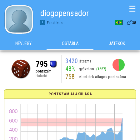
☰
diogopensador

Fanatikus
38
NÉVJEGY
OSTÁBLA
JÁTÉKOK
3420
játszma
795
48%
győzelem
(1657)
pontszám
758
Haladó
ellenfelek átlagos pontszáma
PONTSZÁM ALAKULÁSA