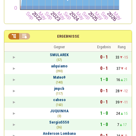


ERGEBNISSE
Gegner
Ergebnis
Rang
SMULAREK
0 - 1
33
-15
(57)
adquiamo
0 - 1
37
-4
(390)
Mateo9
1 - 0
16
21
(140)
jmpcb
0 - 1
28
-12
(117)
caheso
0 - 1
39
-11
(163)
JUQUINHA
1 - 0
24
15
(0)
Sergio5550
1 - 0
7
17
(36)
Anderson Lombana
0 - 1
16
-9