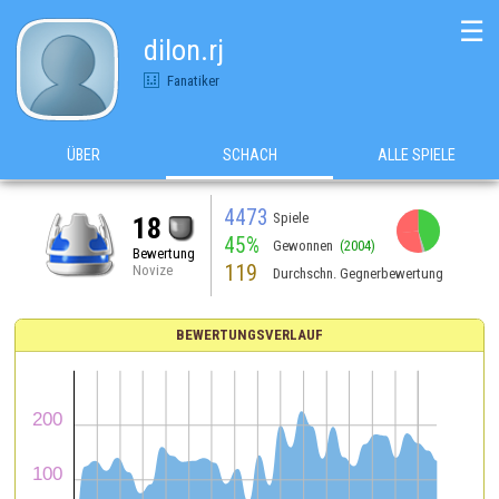
☰
dilon.rj
Fanatiker
ÜBER
SCHACH
ALLE SPIELE
4473
Spiele
18
45%
Gewonnen
(2004)
Bewertung
119
Novize
Durchschn. Gegnerbewertung
BEWERTUNGSVERLAUF