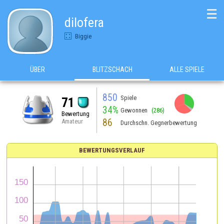
☰
dilofera
Biggie
ÜBER
BLITZSCHACH
ALLE SPIELE
850
Spiele
71
34%
Gewonnen
(286)
Bewertung
86
Amateur
Durchschn. Gegnerbewertung
BEWERTUNGSVERLAUF