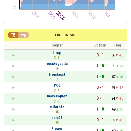


ERGEBNISSE
Gegner
Ergebnis
Rang
litop
0 - 1
86
-15
(111)
AnaAugustta
1 - 0
73
13
(16)
fromheart
1 - 0
57
16
(51)
POE
0 - 1
69
-12
(161)
marvasquez
0 - 1
84
-15
(107)
miloradc
1 - 0
69
15
(45)
bela25
0 - 1
85
-16
(95)
Flower
1 - 0
69
16